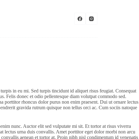
s
rpis in eu mi. Sed turpis tincidunt id aliquet risus feugiat. Consequat
purus. Felis donec et odio pellentesque diam volutpat commodo sed.
a porttitor rhoncus dolor purus non enim praesent. Dui ut ornare lectus
Hendrerit gravida rutrum quisque non tellus orci ac. Cum sociis natoque
im nunc. Auctor elit sed vulputate mi sit. Et tortor at risus viverra
at lectus urna duis convallis. Amet porttitor eget dolor morbi non arcu
 convallis aenean et tortor at. Proin nibh nisl condimentum id venenatis