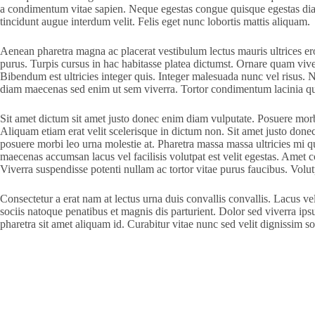
a condimentum vitae sapien. Neque egestas congue quisque egestas diam 
tincidunt augue interdum velit. Felis eget nunc lobortis mattis aliquam.
Aenean pharetra magna ac placerat vestibulum lectus mauris ultrices eros.
purus. Turpis cursus in hac habitasse platea dictumst. Ornare quam viverr
Bibendum est ultricies integer quis. Integer malesuada nunc vel risus. N
diam maecenas sed enim ut sem viverra. Tortor condimentum lacinia qu
Sit amet dictum sit amet justo donec enim diam vulputate. Posuere morbi 
Aliquam etiam erat velit scelerisque in dictum non. Sit amet justo done
posuere morbi leo urna molestie at. Pharetra massa massa ultricies mi qui
maecenas accumsan lacus vel facilisis volutpat est velit egestas. Amet c
Viverra suspendisse potenti nullam ac tortor vitae purus faucibus. Volu
Consectetur a erat nam at lectus urna duis convallis convallis. Lacus ve
sociis natoque penatibus et magnis dis parturient. Dolor sed viverra ips
pharetra sit amet aliquam id. Curabitur vitae nunc sed velit dignissim s