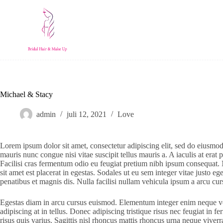
Doorgaan
naar
artikel
Over ons
Michael & Stacy
admin
juli 12, 2021
Love
Lorem ipsum dolor sit amet, consectetur adipiscing elit, sed do eiusmod 
mauris nunc congue nisi vitae suscipit tellus mauris a. A iaculis at era
Facilisi cras fermentum odio eu feugiat pretium nibh ipsum consequat. 
sit amet est placerat in egestas. Sodales ut eu sem integer vitae justo
penatibus et magnis dis. Nulla facilisi nullam vehicula ipsum a arcu cur
Egestas diam in arcu cursus euismod. Elementum integer enim neque volutp
adipiscing at in tellus. Donec adipiscing tristique risus nec feugiat in
risus quis varius. Sagittis nisl rhoncus mattis rhoncus urna neque viver