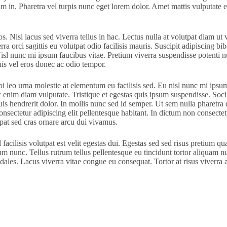
in. Pharetra vel turpis nunc eget lorem dolor. Amet mattis vulputate en
 Nisi lacus sed viverra tellus in hac. Lectus nulla at volutpat diam ut v
a orci sagittis eu volutpat odio facilisis mauris. Suscipit adipiscing bib
isl nunc mi ipsum faucibus vitae. Pretium viverra suspendisse potenti nul
is vel eros donec ac odio tempor.
leo urna molestie at elementum eu facilisis sed. Eu nisl nunc mi ipsum f
c enim diam vulputate. Tristique et egestas quis ipsum suspendisse. Soc
s hendrerit dolor. In mollis nunc sed id semper. Ut sem nulla pharetra di
onsectetur adipiscing elit pellentesque habitant. In dictum non consectet
tpat sed cras ornare arcu dui vivamus.
l facilisis volutpat est velit egestas dui. Egestas sed sed risus pretium
um nunc. Tellus rutrum tellus pellentesque eu tincidunt tortor aliquam n
odales. Lacus viverra vitae congue eu consequat. Tortor at risus viverra 