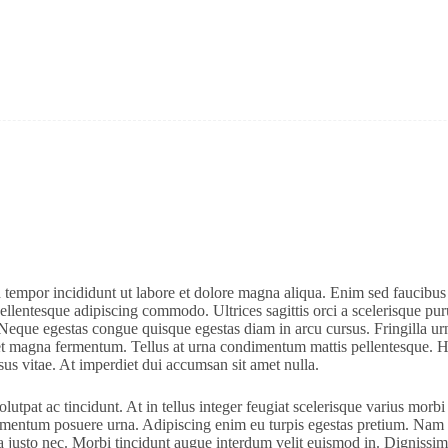
Prijslijst
Gallerij
Bruidskapsels
Workshop
tempor incididunt ut labore et dolore magna aliqua. Enim sed faucibus tu
t pellentesque adipiscing commodo. Ultrices sagittis orci a scelerisque 
Neque egestas congue quisque egestas diam in arcu cursus. Fringilla urn
 eget magna fermentum. Tellus at urna condimentum mattis pellentesque. 
sus vitae. At imperdiet dui accumsan sit amet nulla.
at ac tincidunt. At in tellus integer feugiat scelerisque varius morbi en
 fermentum posuere urna. Adipiscing enim eu turpis egestas pretium. Nam 
ra justo nec. Morbi tincidunt augue interdum velit euismod in. Dignissim