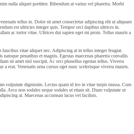
im nulla aliquet porttitor. Bibendum at varius vel pharetra. Morbi
enenatis tellus in. Dolor sit amet consectetur adipiscing elit ut aliquam
endum est ultricies integer quis. Tempor orci dapibus ultrices in.
lam ac tortor vitae. Ultrices dui sapien eget mi proin. Tellus mauris a
aucibus vitae aliquet nec. Adipiscing at in tellus integer feugiat.
iis natoque penatibus et magnis. Egestas maecenas pharetra convallis
am sit amet nisl suscipit. Ac orci phasellus egestas tellus. Viverra
ur a erat. Venenatis urna cursus eget nunc scelerisque viverra mauris.
 quam vulputate dignissim. Lectus quam id leo in vitae turpis massa. Cum
ulla. Arcu non sodales neque sodales ut etiam sit. Diam vulputate ut
adipiscing at. Maecenas accumsan lacus vel facilisis.